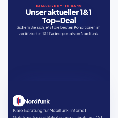
EXKLUSIVE EMPFEHLUNG
Unser aktueller 1&1 
Top-Deal
Sichern Sie sich jetzt die besten Konditionen im 
zertifizierten 1&1 Partnerportal von Nordfunk.
Nordfunk
Klare Beratung für Mobilfunk, Internet, 
Geldtransfer und Paketservice – direkt vor Ort, 