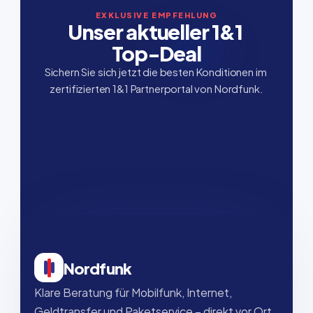
EXKLUSIVE EMPFEHLUNG
Unser aktueller 1&1 
Top-Deal
Sichern Sie sich jetzt die besten Konditionen im 
zertifizierten 1&1 Partnerportal von Nordfunk.
Nordfunk
Klare Beratung für Mobilfunk, Internet, 
Geldtransfer und Paketservice – direkt vor Ort, 