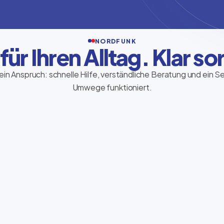
NORDFUNK
 für Ihren Alltag. Klar sor
ein Anspruch: schnelle Hilfe, verständliche Beratung und ein S
Umwege funktioniert.
Ria Money Transfer
Geld sicher und schnell senden – direkt im
Store, persönlich begleitet und
verständlich erklärt.
Transfer starten