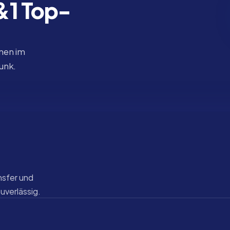
1&1 Top-
nen im 
funk.
sfer und 
zuverlässig.