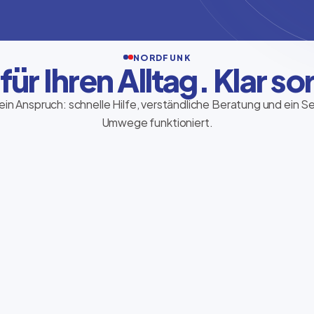
NORDFUNK
 für Ihren Alltag. Klar sor
ein Anspruch: schnelle Hilfe, verständliche Beratung und ein S
Umwege funktioniert.
Ria Money Transfer
Geld sicher und schnell senden – direkt im
Store, persönlich begleitet und
verständlich erklärt.
Transfer starten