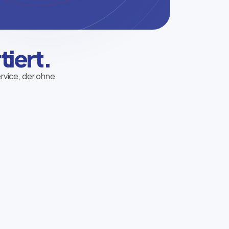
tiert.
ervice, der ohne
Hermes Paketshop
Pakete bequem abholen und versenden –
unkompliziert, nahbar und direkt im
Nordfunk-Store.
Standort finden