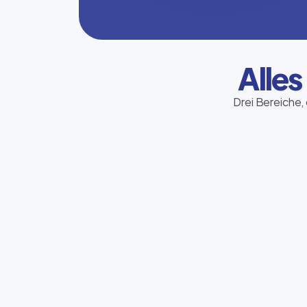
Alles
Drei Bereiche, 
Telekommunikation
Sie bestimmen den Kurs – wir finden den
passenden Tarif für Mobilfunk, Festnetz
und Internet.
Jetzt beraten lassen