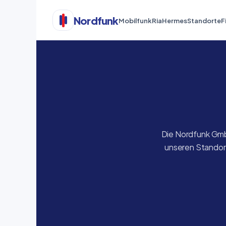
Nordfunk
Mobilfunk
Ria
Hermes
Standorte
F
Die Nordfunk GmbH
unseren Standort