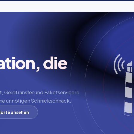
ion, die 
 Geldtransfer und Paketservice in 
ohne unnötigen Schnickschnack.
orte ansehen