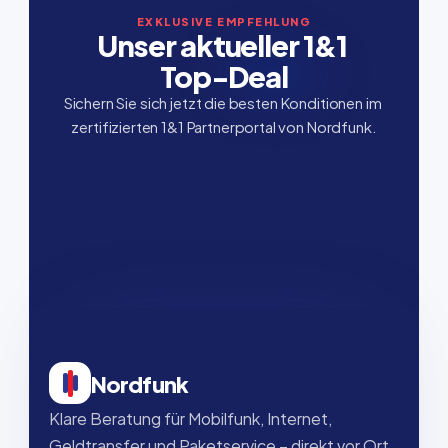
EXKLUSIVE EMPFEHLUNG
Unser aktueller 1&1 
Top-Deal
Sichern Sie sich jetzt die besten Konditionen im 
zertifizierten 1&1 Partnerportal von Nordfunk.
Nordfunk
Klare Beratung für Mobilfunk, Internet, 
Geldtransfer und Paketservice – direkt vor Ort, 