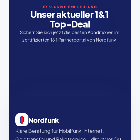
EXKLUSIVE EMPFEHLUNG
Unser aktueller 1&1 
Top-Deal
Sichern Sie sich jetzt die besten Konditionen im 
zertifizierten 1&1 Partnerportal von Nordfunk.
Nordfunk
Klare Beratung für Mobilfunk, Internet, 
Geldtransfer und Paketservice – direkt vor Ort, 