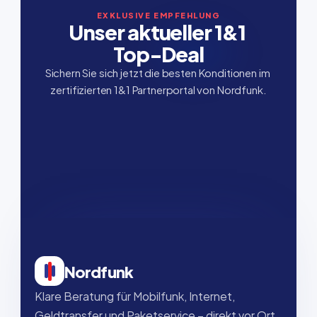
EXKLUSIVE EMPFEHLUNG
Unser aktueller 1&1 
Top-Deal
Sichern Sie sich jetzt die besten Konditionen im 
zertifizierten 1&1 Partnerportal von Nordfunk.
Nordfunk
Klare Beratung für Mobilfunk, Internet, 
Geldtransfer und Paketservice – direkt vor Ort, 