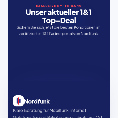
EXKLUSIVE EMPFEHLUNG
Unser aktueller 1&1 
Top-Deal
Sichern Sie sich jetzt die besten Konditionen im 
zertifizierten 1&1 Partnerportal von Nordfunk.
Nordfunk
Klare Beratung für Mobilfunk, Internet, 
Geldtransfer und Paketservice – direkt vor Ort, 