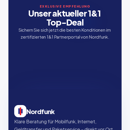
EXKLUSIVE EMPFEHLUNG
Unser aktueller 1&1 
Top-Deal
Sichern Sie sich jetzt die besten Konditionen im 
zertifizierten 1&1 Partnerportal von Nordfunk.
Nordfunk
Klare Beratung für Mobilfunk, Internet, 
Geldtransfer und Paketservice – direkt vor Ort, 