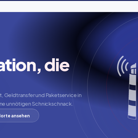
ion, die 
 Geldtransfer und Paketservice in 
ohne unnötigen Schnickschnack.
orte ansehen