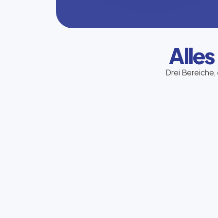
Alles
Drei Bereiche, 
Telekommunikation
Sie bestimmen den Kurs – wir finden den
passenden Tarif für Mobilfunk, Festnetz
und Internet.
Jetzt beraten lassen