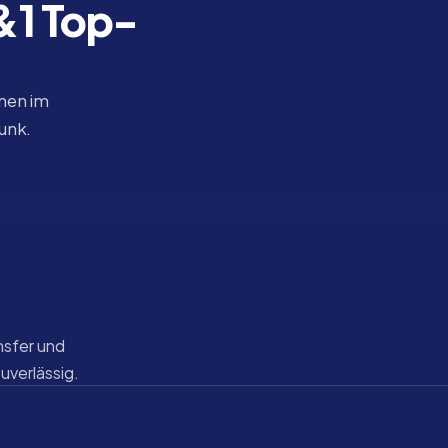
1&1 Top-
nen im 
funk.
sfer und 
zuverlässig.