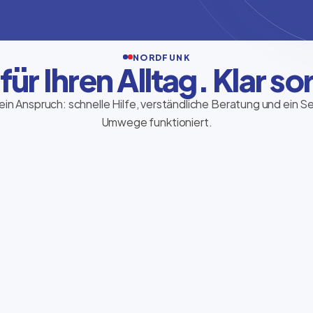
NORDFUNK
 für Ihren Alltag. Klar sor
ein Anspruch: schnelle Hilfe, verständliche Beratung und ein S
Umwege funktioniert.
Ria Money Transfer
Geld sicher und schnell senden – direkt im
Store, persönlich begleitet und
verständlich erklärt.
Transfer starten