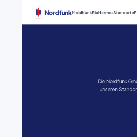
Nordfunk
Mobilfunk
Ria
Hermes
Standorte
F
Die Nordfunk GmbH
unseren Standort