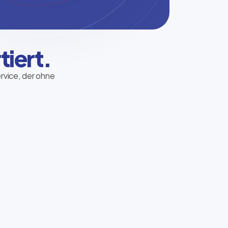
tiert.
ervice, der ohne
Hermes Paketshop
Pakete bequem abholen und versenden –
unkompliziert, nahbar und direkt im
Nordfunk-Store.
Standort finden