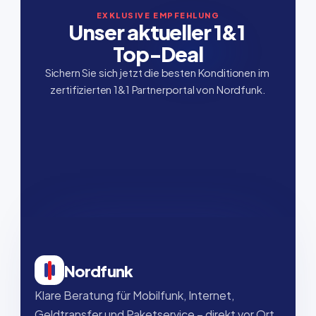
EXKLUSIVE EMPFEHLUNG
Unser aktueller 1&1 
Top-Deal
Sichern Sie sich jetzt die besten Konditionen im 
zertifizierten 1&1 Partnerportal von Nordfunk.
Nordfunk
Klare Beratung für Mobilfunk, Internet, 
Geldtransfer und Paketservice – direkt vor Ort, 