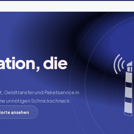
ion, die 
 Geldtransfer und Paketservice in 
ohne unnötigen Schnickschnack.
orte ansehen