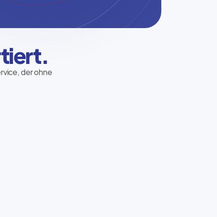
tiert.
ervice, der ohne
Hermes Paketshop
Pakete bequem abholen und versenden –
unkompliziert, nahbar und direkt im
Nordfunk-Store.
Standort finden