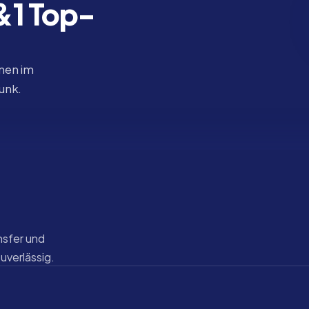
1&1 Top-
nen im 
funk.
sfer und 
zuverlässig.