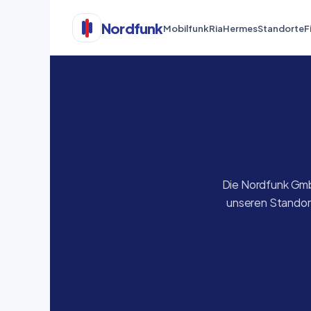
Nordfunk
Mobilfunk
Ria
Hermes
Standorte
F
Die Nordfunk GmbH
unseren Standort