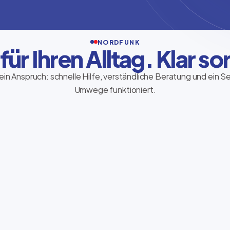
NORDFUNK
 für Ihren Alltag. Klar sor
ein Anspruch: schnelle Hilfe, verständliche Beratung und ein S
Umwege funktioniert.
Ria Money Transfer
Geld sicher und schnell senden – direkt im
Store, persönlich begleitet und
verständlich erklärt.
Transfer starten