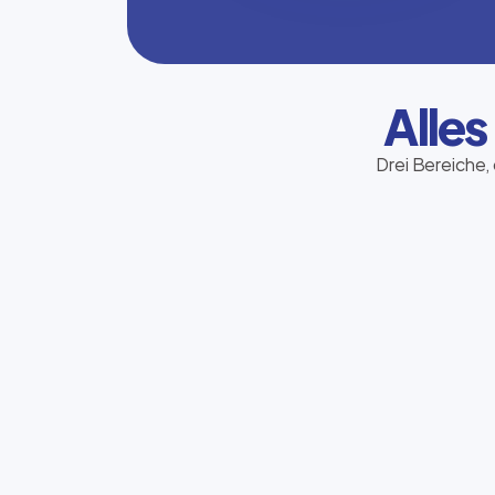
Alles
Drei Bereiche, 
Telekommunikation
Sie bestimmen den Kurs – wir finden den
passenden Tarif für Mobilfunk, Festnetz
und Internet.
Jetzt beraten lassen