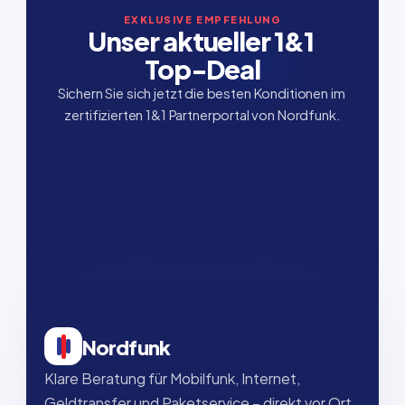
EXKLUSIVE EMPFEHLUNG
Unser aktueller 1&1 
Top-Deal
Sichern Sie sich jetzt die besten Konditionen im 
zertifizierten 1&1 Partnerportal von Nordfunk.
Nordfunk
Klare Beratung für Mobilfunk, Internet, 
Geldtransfer und Paketservice – direkt vor Ort, 