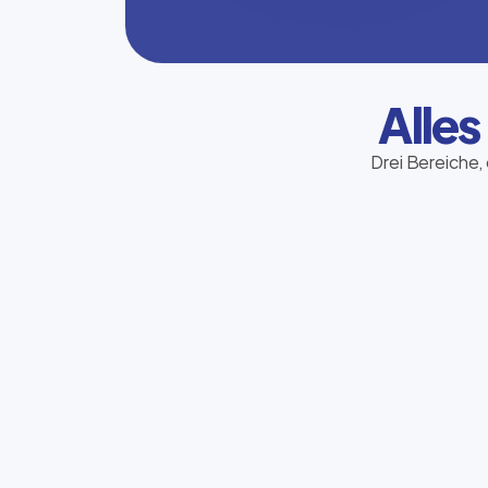
Alles
Drei Bereiche, 
Telekommunikation
Sie bestimmen den Kurs – wir finden den
passenden Tarif für Mobilfunk, Festnetz
und Internet.
Jetzt beraten lassen