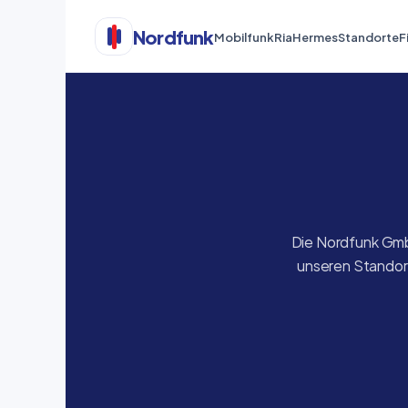
Nordfunk
Mobilfunk
Ria
Hermes
Standorte
F
Die Nordfunk GmbH
unseren Standort