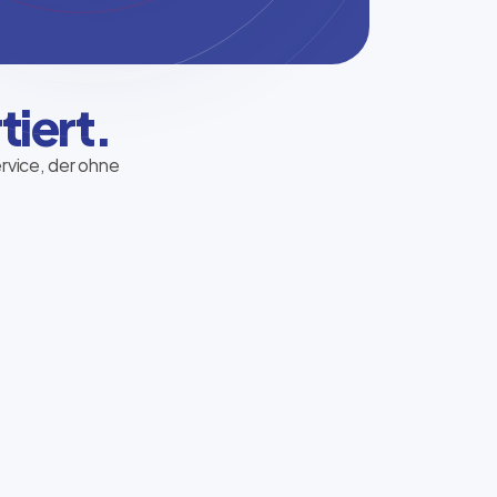
tiert.
ervice, der ohne
Hermes Paketshop
Pakete bequem abholen und versenden –
unkompliziert, nahbar und direkt im
Nordfunk-Store.
Standort finden