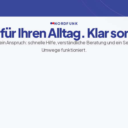
NORDFUNK
 für Ihren Alltag. Klar sor
ein Anspruch: schnelle Hilfe, verständliche Beratung und ein S
Umwege funktioniert.
Ria Money Transfer
Geld sicher und schnell senden – direkt im
Store, persönlich begleitet und
verständlich erklärt.
Transfer starten