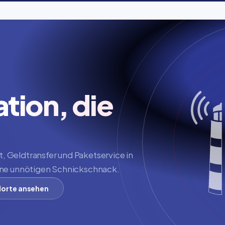
ion, die 
 Geldtransfer und Paketservice in 
ohne unnötigen Schnickschnack.
orte ansehen