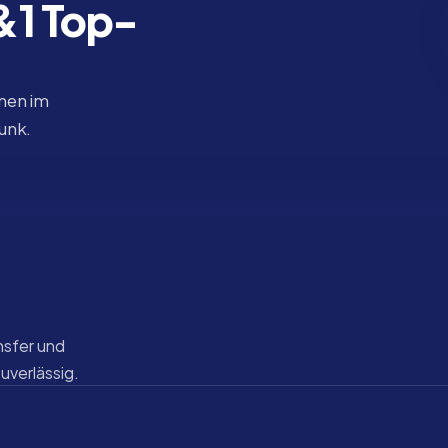
1&1 Top-
nen im 
funk.
sfer und 
zuverlässig.