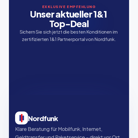
EXKLUSIVE EMPFEHLUNG
Unser aktueller 1&1 
Top-Deal
Sichern Sie sich jetzt die besten Konditionen im 
zertifizierten 1&1 Partnerportal von Nordfunk.
Nordfunk
Klare Beratung für Mobilfunk, Internet, 
Geldtransfer und Paketservice – direkt vor Ort, 