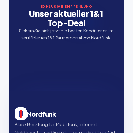
EXKLUSIVE EMPFEHLUNG
Unser aktueller 1&1 
Top-Deal
Sichern Sie sich jetzt die besten Konditionen im 
zertifizierten 1&1 Partnerportal von Nordfunk.
Nordfunk
Klare Beratung für Mobilfunk, Internet, 
Geldtransfer und Paketservice – direkt vor Ort, 