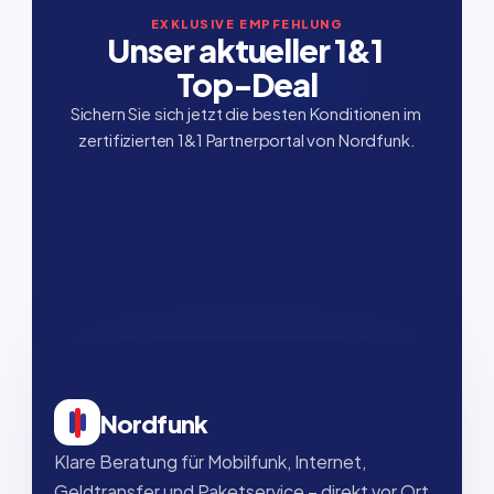
EXKLUSIVE EMPFEHLUNG
Unser aktueller 1&1 
Top-Deal
Sichern Sie sich jetzt die besten Konditionen im 
zertifizierten 1&1 Partnerportal von Nordfunk.
Nordfunk
Klare Beratung für Mobilfunk, Internet, 
Geldtransfer und Paketservice – direkt vor Ort, 