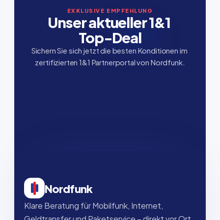
EXKLUSIVE EMPFEHLUNG
Unser aktueller 1&1 
Top-Deal
Sichern Sie sich jetzt die besten Konditionen im 
zertifizierten 1&1 Partnerportal von Nordfunk.
Nordfunk
Klare Beratung für Mobilfunk, Internet, 
Geldtransfer und Paketservice – direkt vor Ort, 